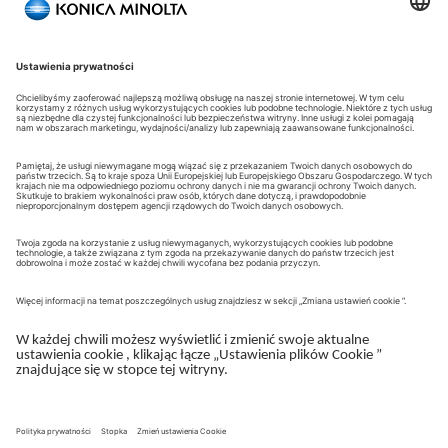
Zaloguj się
Zapomniałem hasła
Portal Klienta eBIZ
W przypadku problemów z
rejestracją konta prosimy o kontakt
pod adresem:
portal@konicaminolta.pl