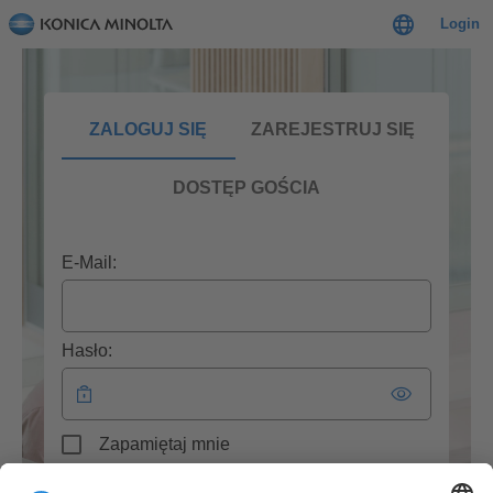
Login
ZALOGUJ SIĘ
ZAREJESTRUJ SIĘ
DOSTĘP GOŚCIA
E-Mail:
Hasło:
Zapamiętaj mnie